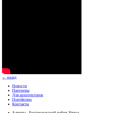
← назад
Новости
Партнеры
Для архитекторов
Портфолио
Контакты
Алматы , Бостандыкский район Улица