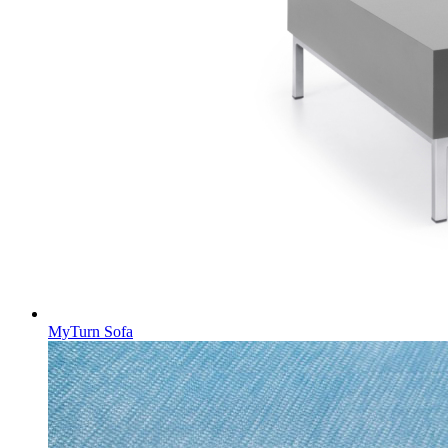
MyTurn Sofa